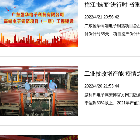
梅江“蝶变”进行时 
2022/4/21 20:56:42
广东盈华高端电子铜箔项目总占地
付倒计时55天，项目投产倒计时
工业技改增产能 疫情之
2022/4/20 21:53:44
威利邦电子属安博官方网页版旗
率达到30%以上。2021年产值