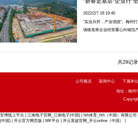
“新春走基层·企业行
2022/2/7 18:19:40
“实业兴邦，产业强国”。梅州
场嗅觉将企业经营重心向铜箔
共29记录
公司概况
新闻中心
下属单
地址：梅州市
Copyr
安博线上平台
|
江南电子官网_江南电子(中国)
|
hth体育_hth（中国）有限公司
(中国)
|
开云官方网页版
|
MK平台
|
开云英超官网_开云online（中国）
|